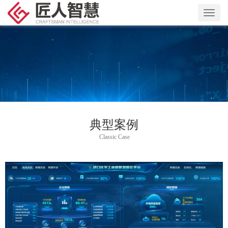
Toggl
navig
典型案例
Classic Case